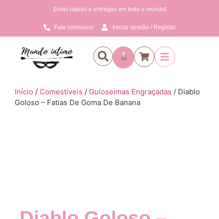
Envio rápido e entregas em todo o mundo!
Fale connosco
Iniciar sessão / Registar
0
Início
/
Comestíveis
/
Guloseimas Engraçadas
/ Diablo
Goloso – Fatias De Goma De Banana
Diablo Goloso –