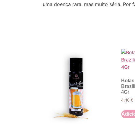
uma doença rara, mas muito séria. Por 
Bolas 
Brazil
4Gr
4,46
€
Adici