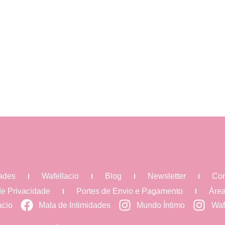
dades
Wafellacio
Blog
Newsletter
Con
 de Privacidade
Portes de Envio e Pagamento
Área
acio
Mala de Intimidades
Mundo Íntimo
Waf