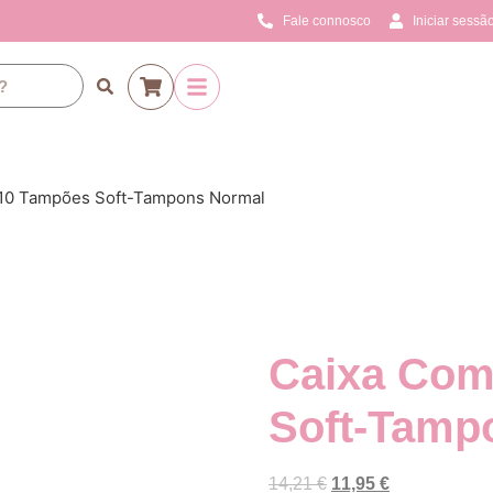
Fale connosco
Iniciar sessão
 10 Tampões Soft-Tampons Normal
Caixa Com
Soft-Tamp
14,21
€
11,95
€