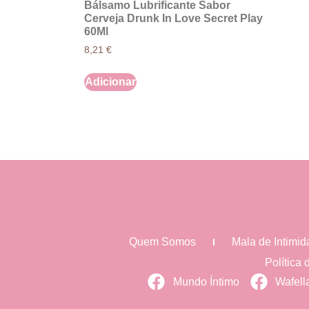
Bálsamo Lubrificante Sabor
Cerveja Drunk In Love Secret Play
60Ml
8,21
€
Adicionar
Quem Somos
Mala de Intimi
Política
Mundo Íntimo
Wafell