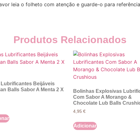
favor leia o folheto com atenção e guarde-o para referênc
Produtos Relacionados
Lubrificantes Beijáveis
ian Balls Sabor A Menta 2 X
Bolinhas Explosivas Lubrifi
Com Sabor A Morango &
Chocolate Lub Balls Crushi
4,95
€
onar
Adicionar