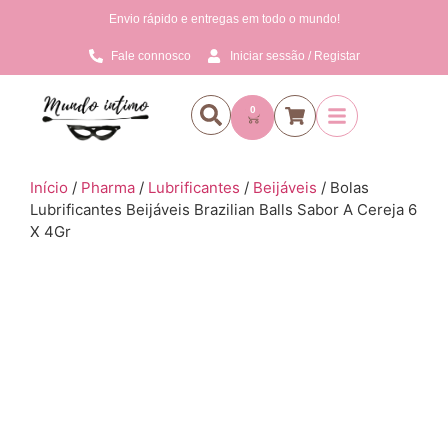
Envio rápido e entregas em todo o mundo!
Fale connosco
Iniciar sessão / Registar
0
Início
/
Pharma
/
Lubrificantes
/
Beijáveis
/ Bolas
Lubrificantes Beijáveis Brazilian Balls Sabor A Cereja 6
X 4Gr