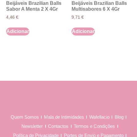
Beijáveis Brazilian Balls
Beijáveis Brazilian Balls
Sabor A Menta 2 X 4Gr
Multisabores 6 X 4Gr
4,46
€
9,71
€
Adicionar
Adicionar
Quem Somos
Mala de Intimidades
Wafellacio
Blog
Newsletter
Contactos
Termos e Condições
Política de Privacidade
Portes de Envio e Pagamento