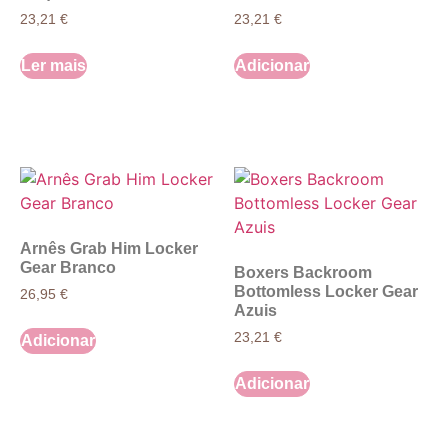
23,21
€
23,21
€
Ler mais
Adicionar
Arnês Grab Him Locker
Gear Branco
Boxers Backroom
Bottomless Locker Gear
26,95
€
Azuis
23,21
€
Adicionar
Adicionar