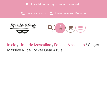
Envio rápido e entregas em todo o mundo!
Fale connosco
Iniciar sessão / Registar
0
Início
/
Lingerie Masculina
/
Fetiche Masculino
/ Calças
Massive Rude Locker Gear Azuis