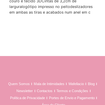
couro e tecido 3DCintas de 3,2cm de
larguralogótipo impresso no peitodeslizadores
em ambas as tiras e acabados num anel em c
Quem Somos
Mala de Intimidades
Wafellacio
Blog
Newsletter
Contactos
Termos e Condições
Política de Privacidade
Portes de Envio e Pagamento
Área de Cliente