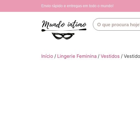
Envio rápido e entregas em todo o mundo!
Início
/
Lingerie Feminina
/
Vestidos
/ Vestid