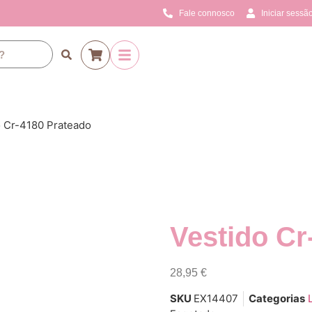
Fale connosco
Iniciar sessão
o Cr-4180 Prateado
Vestido Cr
28,95
€
SKU
EX14407
Categorias