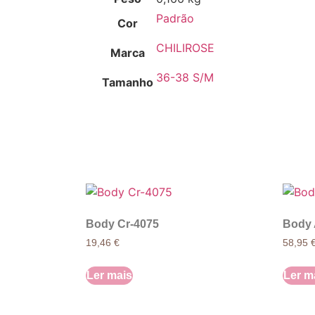
Padrão
Cor
CHILIROSE
Marca
36-38 S/M
Tamanho
Body Cr-4075
Body 
19,46
€
58,95
Ler mais
Ler m