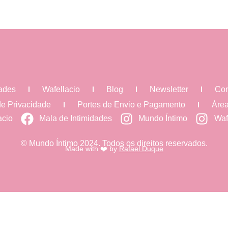
dades
Wafellacio
Blog
Newsletter
Con
 de Privacidade
Portes de Envio e Pagamento
Área
acio
Mala de Intimidades
Mundo Íntimo
Waf
© Mundo Íntimo 2024. Todos os direitos reservados.
Made with ❤️ by
Rafael Duque