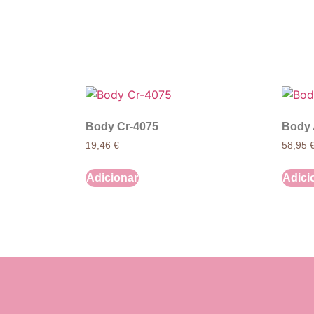
Body Cr-4075
Body 
19,46
€
58,95
Adicionar
Adici