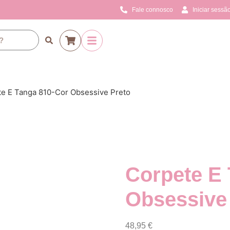
Fale connosco
Iniciar sessão
te E Tanga 810-Cor Obsessive Preto
Corpete E
Obsessive
48,95
€