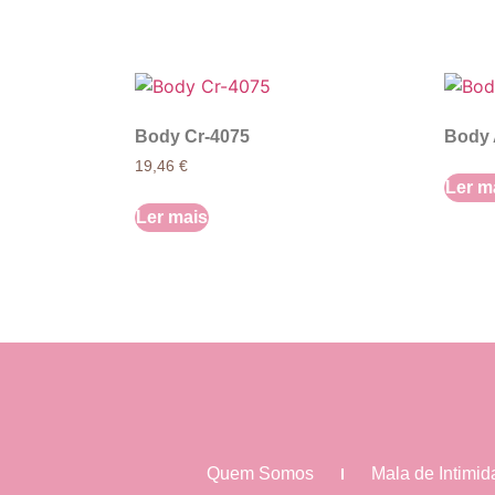
Body Cr-4075
Body 
19,46
€
Ler m
Ler mais
Quem Somos
Mala de Intimi