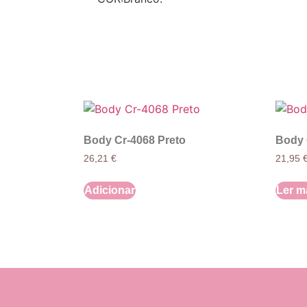
Body Cr-4068 Preto
Body 
26,21
€
21,95
Adicionar
Ler m