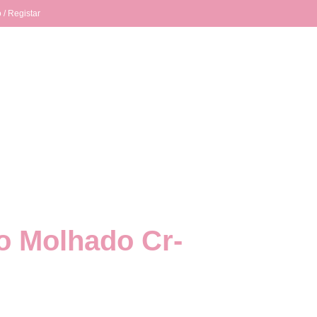
 / Registar
o Molhado Cr-