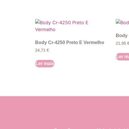
Body 
Body Cr-4250 Preto E Vermelho
21,95
24,71
€
Ler m
Ler mais