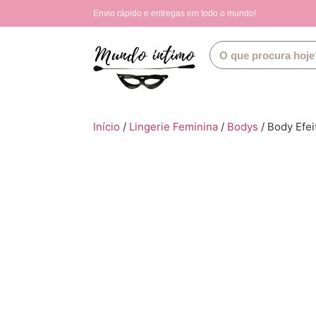
Envio rápido e entregas em todo o mundo!
Início
/
Lingerie Feminina
/
Bodys
/ Body Efe