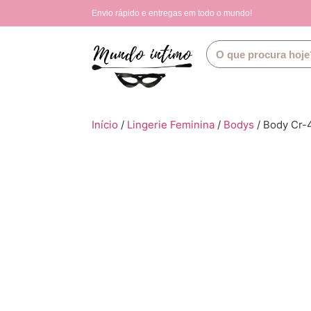
Envio rápido e entregas em todo o mundo!
Início
/
Lingerie Feminina
/
Bodys
/ Body Cr-