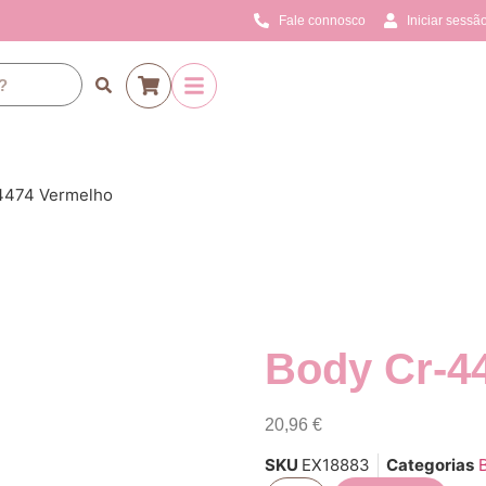
Fale connosco
Iniciar sessão
4474 Vermelho
Body Cr-4
20,96
€
SKU
EX18883
Categorias