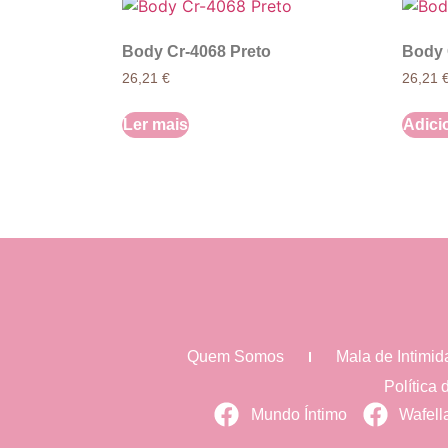
Body Cr-4068 Preto
Body 
26,21
€
26,21
Ler mais
Adici
Quem Somos
Mala de Intimi
Política
Mundo Íntimo
Wafell