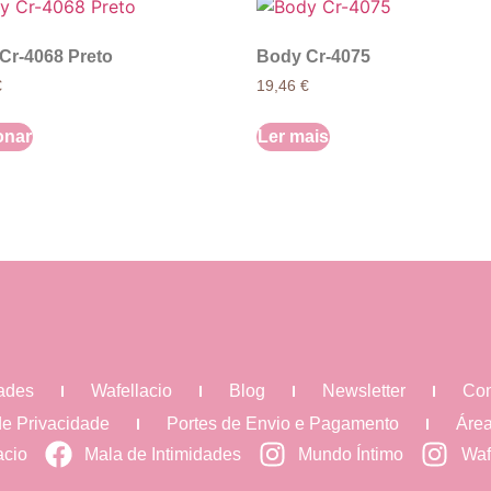
Cr-4068 Preto
Body Cr-4075
€
19,46
€
onar
Ler mais
dades
Wafellacio
Blog
Newsletter
Con
 de Privacidade
Portes de Envio e Pagamento
Área
acio
Mala de Intimidades
Mundo Íntimo
Waf