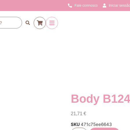
Fale connosco
Iniciar sessão
Body B124
21,71
€
SKU
471c75ee6643