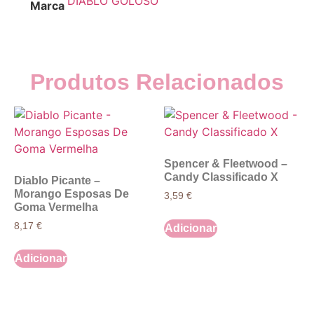
DIABLO GOLOSO
Marca
Produtos Relacionados
Spencer & Fleetwood –
Candy Classificado X
Diablo Picante –
Morango Esposas De
3,59
€
Goma Vermelha
8,17
€
Adicionar
Adicionar