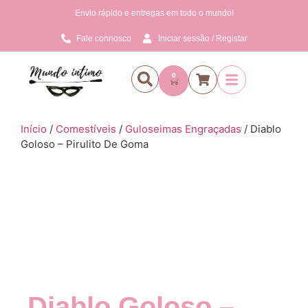
Envio rápido e entregas em todo o mundo!
Fale connosco
Iniciar sessão / Registar
0
Início
/
Comestíveis
/
Guloseimas Engraçadas
/ Diablo
Goloso – Pirulito De Goma
Diablo Goloso –