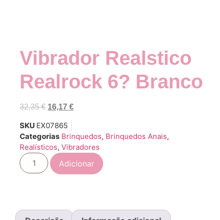
Vibrador Realstico
Realrock 6? Branco
32,35
€
16,17
€
SKU
EX07865
Categorias
Brinquedos
,
Brinquedos Anais
,
Realísticos
,
Vibradores
Adicionar