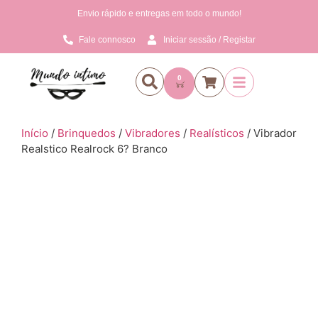
Envio rápido e entregas em todo o mundo!
Fale connosco
Iniciar sessão / Registar
0
Início
/
Brinquedos
/
Vibradores
/
Realísticos
/ Vibrador
Realstico Realrock 6? Branco