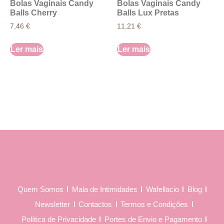
Bolas Vaginais Candy
Bolas Vaginais Candy
Balls Cherry
Balls Lux Pretas
7,46
€
11,21
€
Ler mais
Ler mais
Quem Somos
Mala de Intimidades
Wafellacio
Blog
Newsletter
Contactos
Termos e Condições
Política de Privacidade
Portes de Envio e Pagamento