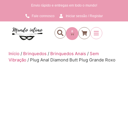
Envio rápido e entregas em todo o mundo!
Fale connosco
Iniciar sessão / Registar
0
Início
/
Brinquedos
/
Brinquedos Anais
/
Sem
Vibração
/ Plug Anal Diamond Butt Plug Grande Roxo