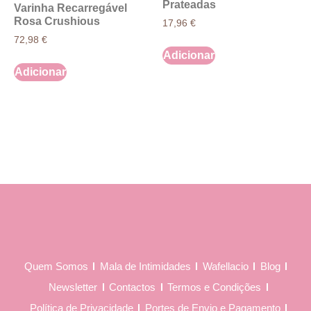
Prateadas
Varinha Recarregável
Rosa Crushious
17,96
€
72,98
€
Adicionar
Adicionar
Quem Somos
Mala de Intimidades
Wafellacio
Blog
Newsletter
Contactos
Termos e Condições
Política de Privacidade
Portes de Envio e Pagamento