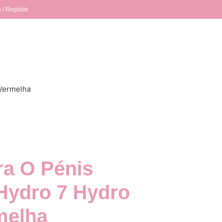
 / Registar
Vermelha
a O Pénis
Hydro 7 Hydro
melha