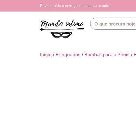
Envio rápido e entregas em todo o mundo!
Início
/
Brinquedos
/
Bombas para o Pénis
/