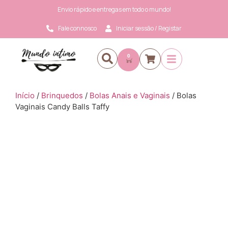
Envio rápido e entregas em todo o mundo!
Fale connosco
Iniciar sessão / Registar
0
Início
/
Brinquedos
/
Bolas Anais e Vaginais
/ Bolas
Vaginais Candy Balls Taffy