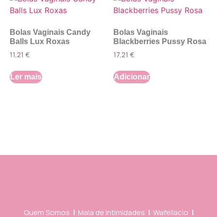
Bolas Vaginais Candy
Bolas Vaginais
Balls Lux Roxas
Blackberries Pussy Rosa
11,21
€
17,21
€
Ler mais
Adicionar
Quem Somos
Mala de Intimidades
Wafellacio