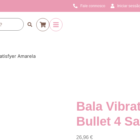
Fale connosco
Iniciar sessão
Satisfyer Amarela
Bala Vibra
Bullet 4 S
26,96
€