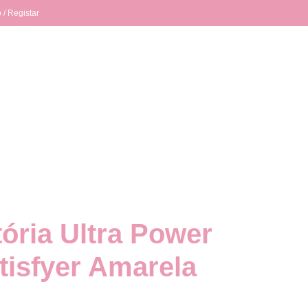
 / Registar
tória Ultra Power
atisfyer Amarela