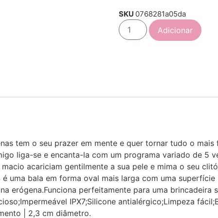
SKU
0768281a05da
Adicionar
penas tem o seu prazer em mente e quer tornar tudo o mais 
amigo liga-se e encanta-la com um programa variado de 5 v
e macio acariciam gentilmente a sua pele e mima o seu clit
 4 é uma bala em forma oval mais larga com uma superfície
zona erógena.Funciona perfeitamente para uma brincadeira
ioso;Impermeável IPX7;Silicone antialérgico;Limpeza fácil;B
mento | 2,3 cm diâmetro.