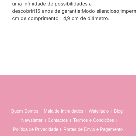
uma infinidade de possibilidades a
descobrir!15 anos de garantia;Modo silencioso;Imperme
cm de comprimento | 4,9 cm de diâmetro.
Quem Somos
Mala de Intimidades
Wafellacio
Blog
Newsletter
Contactos
Termos e Condições
Política de Privacidade
Portes de Envio e Pagamento