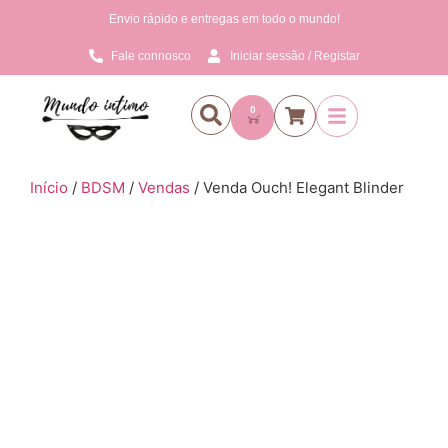
Envio rápido e entregas em todo o mundo!
Fale connosco
Iniciar sessão / Registar
0
Início
/
BDSM
/
Vendas
/ Venda Ouch! Elegant Blinder