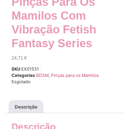
Pinças Para Os
Mamilos Com
Vibração Fetish
Fantasy Series
24,71
€
SKU
EX01531
Categorias
BDSM
,
Pinças para os Mamilos
Esgotado
Descrição
Descrição