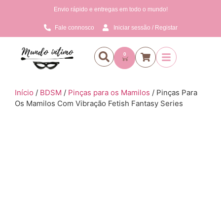
Envio rápido e entregas em todo o mundo!
Fale connosco
Iniciar sessão / Registar
0
Início
/
BDSM
/
Pinças para os Mamilos
/ Pinças Para
Os Mamilos Com Vibração Fetish Fantasy Series