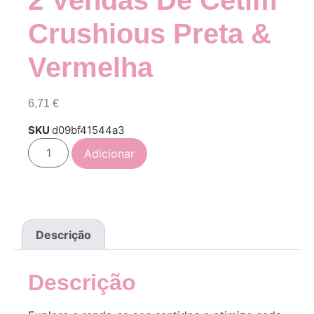
2 Vendas De Cetim
Crushious Preta &
Vermelha
6,71
€
SKU
d09bf41544a3
Adicionar
Descrição
Descrição