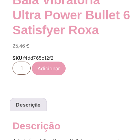
Bala Vibratória
Ultra Power Bullet 6
Satisfyer Roxa
25,46
€
SKU
f4dd765c12f2
Adicionar
Descrição
Descrição